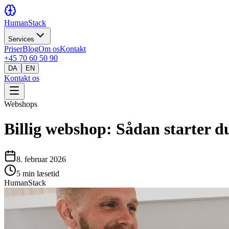
HumanStack
Services
Priser
Blog
Om os
Kontakt
+45 70 60 50 90
DA
EN
Kontakt os
Webshops
Billig webshop: Sådan starter du
8. februar 2026
5
min læsetid
HumanStack