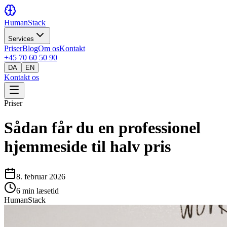
HumanStack
Services
Priser
Blog
Om os
Kontakt
+45 70 60 50 90
DA
EN
Kontakt os
Priser
Sådan får du en professionel
hjemmeside til halv pris
8. februar 2026
6
min læsetid
HumanStack