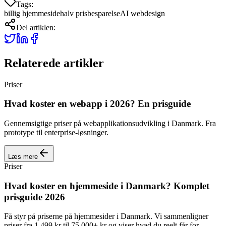
Tags:
billig hjemmeside
halv pris
besparelse
AI webdesign
Del artiklen:
Relaterede artikler
Priser
Hvad koster en webapp i 2026? En prisguide
Gennemsigtige priser på webapplikationsudvikling i Danmark. Fra
prototype til enterprise-løsninger.
Læs mere
Priser
Hvad koster en hjemmeside i Danmark? Komplet
prisguide 2026
Få styr på priserne på hjemmesider i Danmark. Vi sammenligner
priser fra 1.499 kr til 75.000+ kr og viser hvad du reelt får for